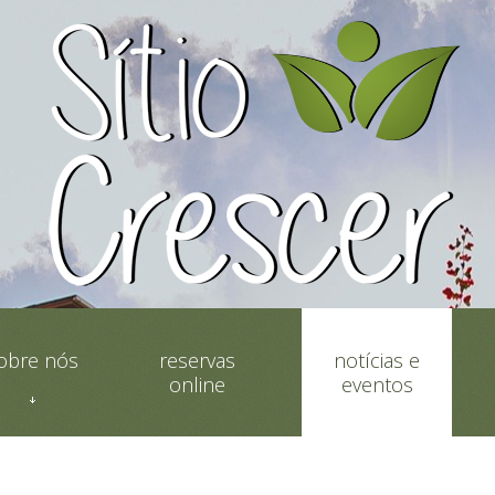
obre nós
reservas
notícias e
online
eventos