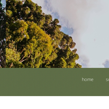
home
s